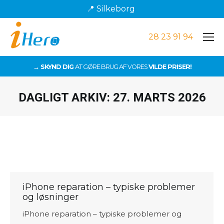
📍 Silkeborg
28 23 91 94
→ SKYND DIG
AT GØRE BRUG AF VORES
VILDE PRISER!
DAGLIGT ARKIV:
27. MARTS 2026
Du er her:
iPhone reparation – typiske problemer
og løsninger
iPhone reparation – typiske problemer og