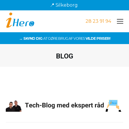
📍 Silkeborg
28 23 91 94
→ SKYND DIG
AT GØRE BRUG AF VORES
VILDE PRISER!
BLOG
Du er her: