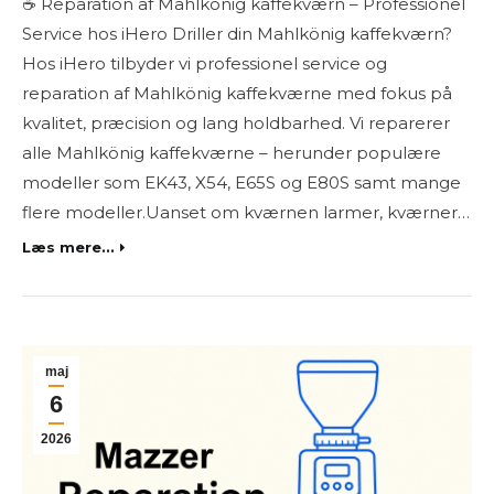
☕ Reparation af Mahlkönig kaffekværn – Professionel
Service hos iHero Driller din Mahlkönig kaffekværn?
Hos iHero tilbyder vi professionel service og
reparation af Mahlkönig kaffekværne med fokus på
kvalitet, præcision og lang holdbarhed. Vi reparerer
alle Mahlkönig kaffekværne – herunder populære
modeller som EK43, X54, E65S og E80S samt mange
flere modeller.Uanset om kværnen larmer, kværner…
Læs mere...
maj
6
2026