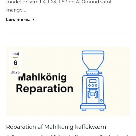
modeller som F4, F64, F83 og AllGround samt
mange…
Læs mere...
maj
6
2026
Reparation af Mahlkönig kaffekværn