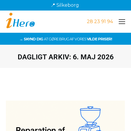
📍 Silkeborg
28 23 91 94
→ SKYND DIG
AT GØRE BRUG AF VORES
VILDE PRISER!
DAGLIGT ARKIV:
6. MAJ 2026
Du er her: