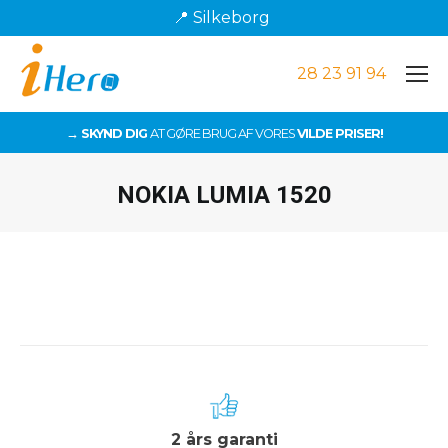
📍 Silkeborg
28 23 91 94
→ SKYND DIG
AT GØRE BRUG AF VORES
VILDE PRISER!
NOKIA LUMIA 1520
Du er her:
2 års garanti