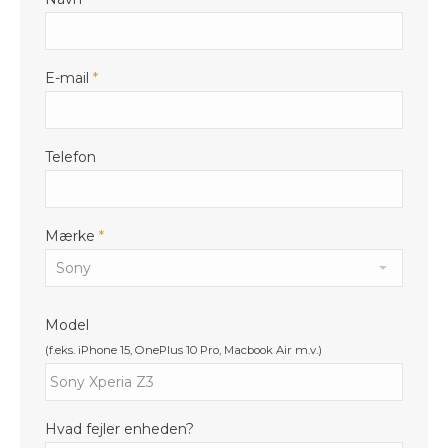
E-mail
*
Telefon
Mærke
*
Model
(f.eks. iPhone 15, OnePlus 10 Pro, Macbook Air m.v.)
Hvad fejler enheden?