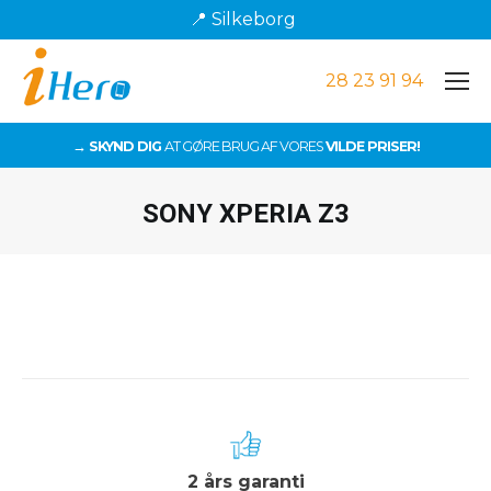
📍 Silkeborg
28 23 91 94
→ SKYND DIG
AT GØRE BRUG AF VORES
VILDE PRISER!
SONY XPERIA Z3
Du er her:
2 års garanti