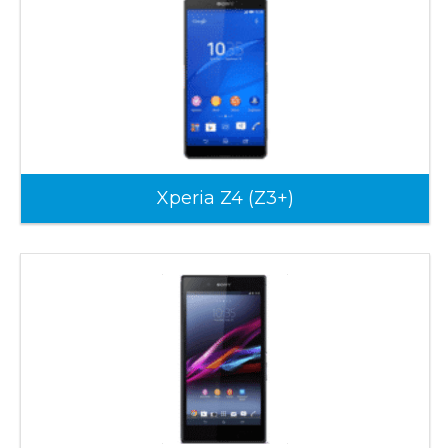
Xperia Z4 (Z3+)