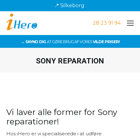
📍 Silkeborg
28 23 91 94
→ SKYND DIG
AT GØRE BRUG AF VORES
VILDE PRISER!
SONY REPARATION
Du er her:
Vi laver alle former for Sony
reparationer!
Hos iHero er vi specialiserede i at udføre