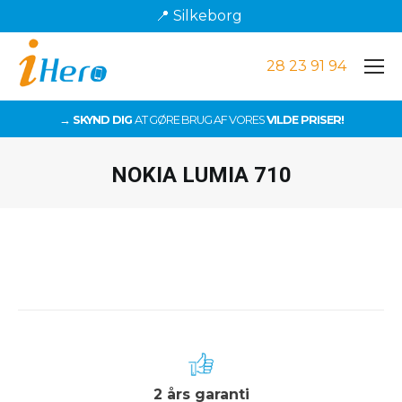
📍 Silkeborg
28 23 91 94
→ SKYND DIG
AT GØRE BRUG AF VORES
VILDE PRISER!
NOKIA LUMIA 710
Du er her:
2 års garanti