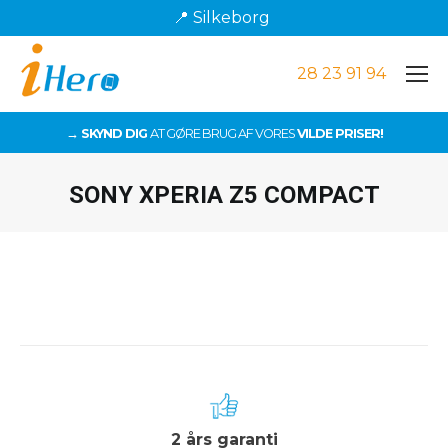
📍 Silkeborg
28 23 91 94
→ SKYND DIG
AT GØRE BRUG AF VORES
VILDE PRISER!
SONY XPERIA Z5 COMPACT
Du er her:
2 års garanti