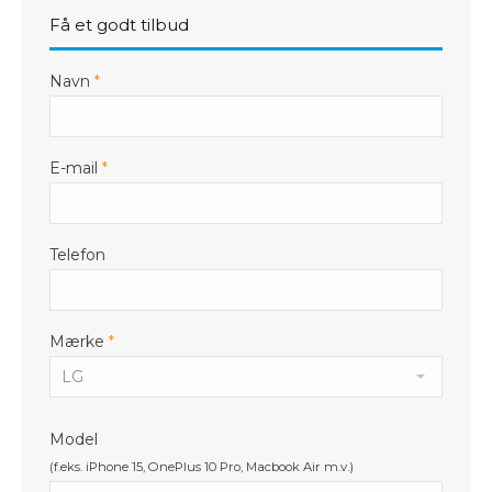
Få et godt tilbud
Navn
*
E-mail
*
Telefon
Mærke
*
Model
(f.eks. iPhone 15, OnePlus 10 Pro, Macbook Air m.v.)