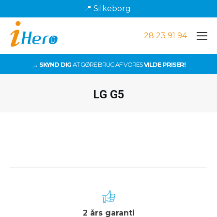
📍 Silkeborg
28 23 91 94
→ SKYND DIG
AT GØRE BRUG AF VORES
VILDE PRISER!
LG G5
Du er her:
2 års garanti