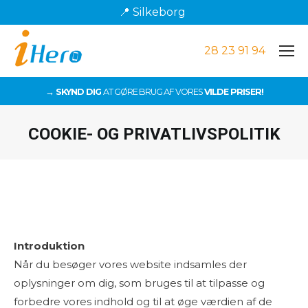
📍 Silkeborg
28 23 91 94
→ SKYND DIG
AT GØRE BRUG AF VORES
VILDE PRISER!
COOKIE- OG PRIVATLIVSPOLITIK
Du er her:
Introduktion
Når du besøger vores website indsamles der
oplysninger om dig, som bruges til at tilpasse og
forbedre vores indhold og til at øge værdien af de