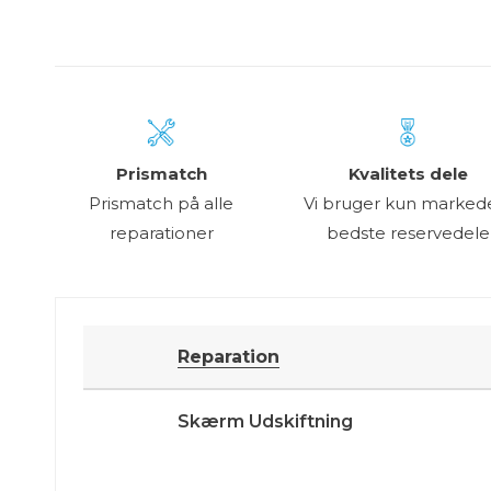
OnePlus 
OnePlus 
OnePlus 
OnePlus 
OnePlus 
OnePlus 
OnePlus 
Prismatch
Kvalitets dele
OnePlus 
Prismatch på alle
Vi bruger kun marked
OnePlus 
reparationer
bedste reservedele
Reparation
Skærm Udskiftning