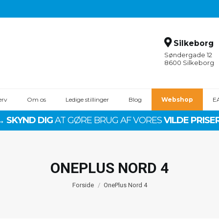
Silkeborg
Søndergade 12
8600 Silkeborg
erv
Om os
Ledige stillinger
Blog
Webshop
E
→ SKYND DIG
AT GØRE BRUG AF VORES
VILDE PRISER
12
OnePlus 5T
12R
OnePlus 5
1
OnePlus 3T
ONEPLUS NORD 4
10 Pro
Oneplus 3
Du er her:
10T
OnePlus 2
Forside
OnePlus Nord 4
9 Pro
OnePlus One
9
OnePlus X