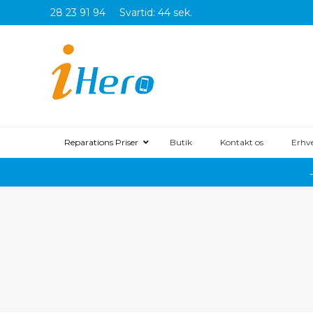
28 23 91 94
Svartid: 44 sek.
Reparations Priser
Butik
Kontakt os
Erhv
OnePlus 
OnePlus 
OnePlus 1
OnePlus 
OnePlus 
OnePlus 
OnePlus 