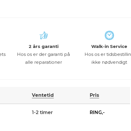
8 Pro
OnePlus Nord CE 4 Lite
8T
OnePlus Nord CE 3 Lite
8
OnePlus Nord CE 2 Lite
7T Pro
OnePlus Nord CE
7T
OnePlus Nord N10
7 Pro
OnePlus Nord 4
7
OnePlus Nord 3
2 års garanti
Walk-in Service
6T
OnePlus Nord 2T
ets
Hos os er der garanti på
Hos os er tidsbestilli
6
OnePlus Nord 2
alle reparationer
ikke nødvendigt
OnePlus Nord
Ventetid
Pris
1-2 timer
RING,-