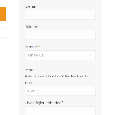
E-mail
*
Telefon
Mærke
*
Model
(f.eks. iPhone 15, OnePlus 10 Pro, Macbook Air
m.v.)
Hvad fejler enheden?