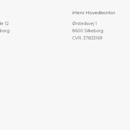
iHero Hovedkontor
e 12
Ørstedsvej 1
eborg
8600 Silkeborg
CVR. 37833169