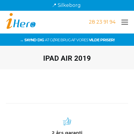
📍 Silkeborg
28 23 91 94
→ SKYND DIG
AT GØRE BRUG AF VORES
VILDE PRISER!
IPAD AIR 2019
Du er her:
2 års garanti