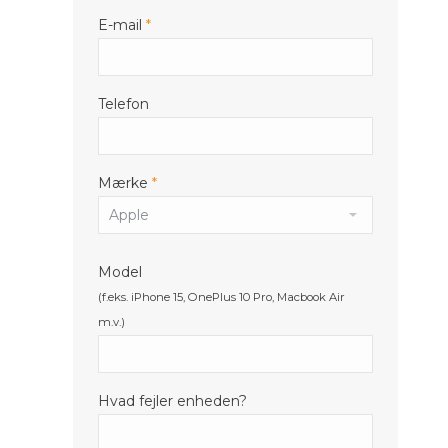
E-mail
*
Telefon
Mærke
*
Model
(f.eks. iPhone 15, OnePlus 10 Pro, Macbook Air
m.v.)
Hvad fejler enheden?