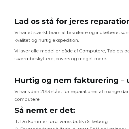
iPhone 16
iPhone 16
iPhone 1
Lad os stå for jeres reparatio
iPhone 15
iPhone 15
Vi har et stærkt team af teknikere og indkøbere, som s
kvalitet og hurtig ekspedition.
Vi laver alle modeller både af Computere, Tablets og
skærmbeskyttere, covers og meget mere.
Hurtig og nem fakturering –
Vi har siden 2013 stået for reparationer af mange da
computere.
Så nemt er det:
Du kommer forbi vores butik i Silkeborg