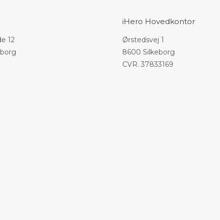
iHero Hovedkontor
e 12
Ørstedsvej 1
eborg
8600 Silkeborg
CVR. 37833169