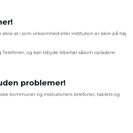
e
iPhone 13
iPhone X
iPhone 13 Mini
iPhone 8
5 Pro Max
iPhone 12 Pro Max
iPhone 8
ner!
 Pro
iPhone 12 Pro
iPhone 7
 Plus
iPhone 12
iPhone 7
ikre at i som virksomhed eller institution er sikre på høj
 Telefoner, og kan tilbyde tilbehør såsom opladere,
 uden problemer!
nske kommuner og institutioners telefoner, tablets og