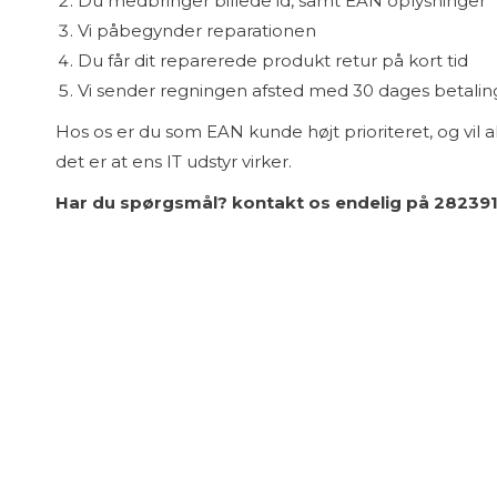
Du medbringer billede id, samt EAN oplysninger
Vi påbegynder reparationen
Du får dit reparerede produkt retur på kort tid
Vi sender regningen afsted med 30 dages betalin
Hos os er du som EAN kunde højt prioriteret, og vil alt
det er at ens IT udstyr virker.
Har du spørgsmål? kontakt os endelig på 282391