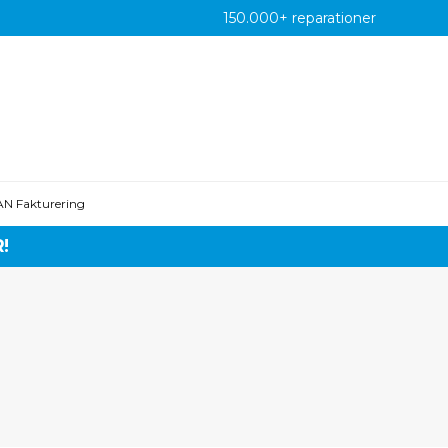
150.000+ reparationer
AN Fakturering
!
 Mini
iPhone 6S Plus
1 Pro Max
iPhone 6S
 Pro
iPhone 6 Plus
iPhone 6
S Max
iPhone SE 2022
S
iPhone SE 2020
R
iPhone SE