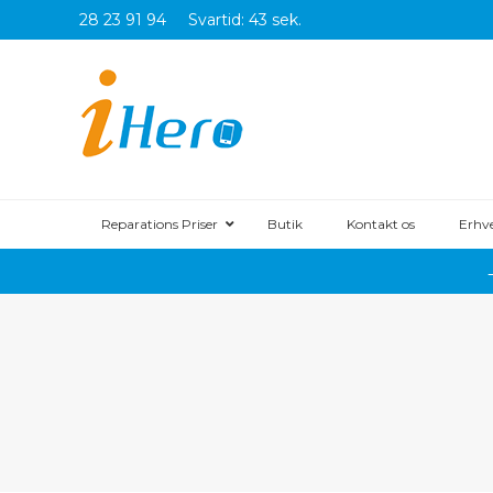
28 23 91 94
Svartid: 43 sek.
Reparations Priser
Butik
Kontakt os
Erhv
iPhone 1
iPhone 17
iPhone 17
iPhone Ai
iPhone 1
iPhone 16
iPhone 16