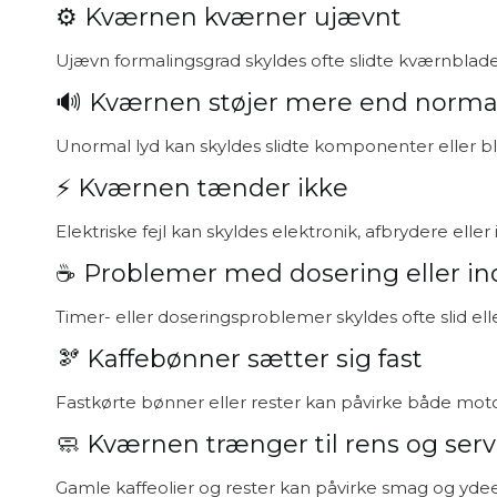
⚙️ Kværnen kværner ujævnt
Ujævn formalingsgrad skyldes ofte slidte kværnblade e
🔊 Kværnen støjer mere end norma
Unormal lyd kan skyldes slidte komponenter eller bl
⚡ Kværnen tænder ikke
Elektriske fejl kan skyldes elektronik, afbrydere eller
☕ Problemer med dosering eller ind
Timer- eller doseringsproblemer skyldes ofte slid eller 
🫘 Kaffebønner sætter sig fast
Fastkørte bønner eller rester kan påvirke både mot
🧼 Kværnen trænger til rens og serv
Gamle kaffeolier og rester kan påvirke smag og ydee