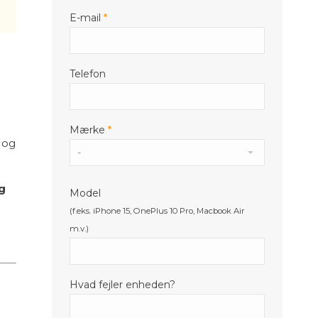
E-mail
*
Telefon
Mærke
*
 og
g
Model
(f.eks. iPhone 15, OnePlus 10 Pro, Macbook Air
m.v.)
Hvad fejler enheden?