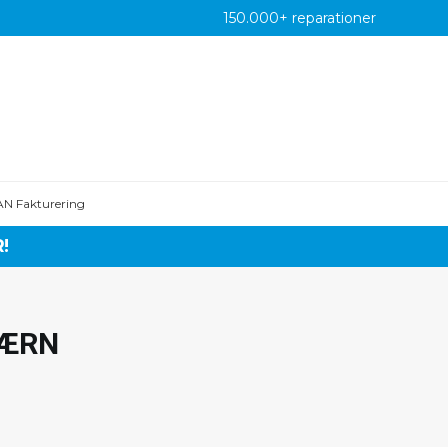
150.000+ reparationer
AN Fakturering
!
 Mini
iPhone 6S Plus
1 Pro Max
iPhone 6S
 Pro
iPhone 6 Plus
VÆRN
iPhone 6
S Max
iPhone SE 2022
S
iPhone SE 2020
R
iPhone SE