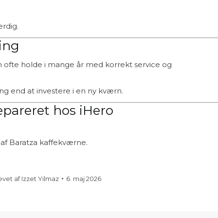
ærdig.
ning
an ofte holde i mange år med korrekt service og
ng end at investere i en ny kværn.
epareret hos iHero
 af Baratza kaffekværne.
evet af
Izzet Yilmaz
6. maj 2026