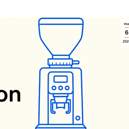
e
iPhone 13
iPhone X
iPhone 13 Mini
iPhone 8
5 Pro Max
iPhone 12 Pro Max
iPhone 8
 Pro
iPhone 12 Pro
iPhone 7
ma
 Plus
iPhone 12
iPhone 7
6
202