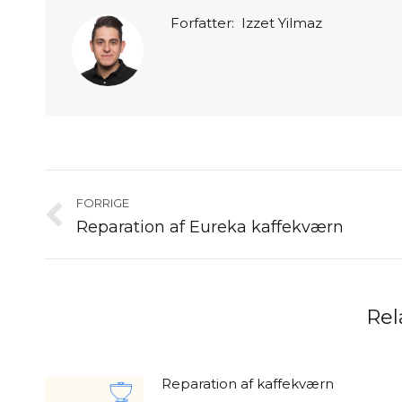
Forfatter:
Izzet Yilmaz
Post
navigation
FORRIGE
Reparation af Eureka kaffekværn
Forrige
nyhed:
Rel
Reparation af kaffekværn