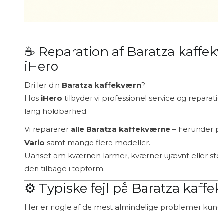
☕ Reparation af Baratza kaffek
iHero
Driller din
Baratza kaffekværn
?
Hos
iHero
tilbyder vi professionel service og repara
lang holdbarhed.
Vi reparerer
alle Baratza kaffekværne
– herunder 
Vario
samt mange flere modeller.
Uanset om kværnen larmer, kværner ujævnt eller sto
den tilbage i topform.
⚙️ Typiske fejl på Baratza kaff
Her er nogle af de mest almindelige problemer kun