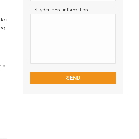
Evt. yderligere information
e i
 og
dig
CAPTCHA