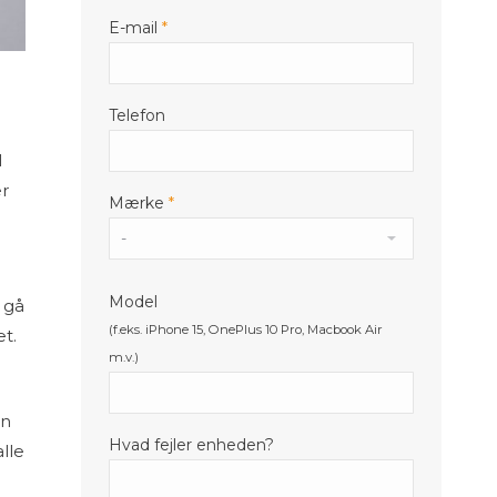
E-mail
*
Telefon
l
er
Mærke
*
Model
 gå
(f.eks. iPhone 15, OnePlus 10 Pro, Macbook Air
t.
m.v.)
en
Hvad fejler enheden?
alle