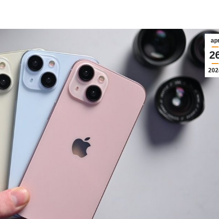
e
iPhone 13
iPhone X
iPhone 13 Mini
iPhone 8
5 Pro Max
iPhone 12 Pro Max
iPhone 8
 Pro
iPhone 12 Pro
iPhone 7
ap
 Plus
iPhone 12
iPhone 7
2
202