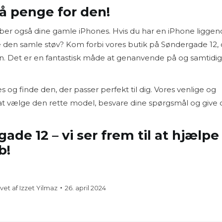
å penge for den!
ber også dine gamle iPhones. Hvis du har en iPhone liggend
e den samle støv? Kom forbi vores butik på Søndergade 12,
fon. Det er en fantastisk måde at genanvende på og samtidig
s og finde den, der passer perfekt til dig. Vores venlige og
d at vælge den rette model, besvare dine spørgsmål og give 
ade 12 – vi ser frem til at hjælpe
b!
vet af
Izzet Yilmaz
26. april 2024