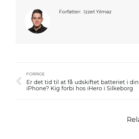
Forfatter:
Izzet Yilmaz
Post
navigation
FORRIGE
Er det tid til at få udskiftet batteriet i din
Forrige
iPhone? Kig forbi hos iHero i Silkeborg
nyhed:
Rel