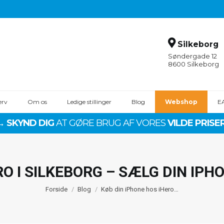
Silkeborg
Søndergade 12
8600 Silkeborg
erv
Om os
Ledige stillinger
Blog
Webshop
E
→ SKYND DIG
AT GØRE BRUG AF VORES
VILDE PRISER
7 Pro Max
iPhone 15
iPhone 12
 Pro
iPhone 14 Pro Max
iPhone 1
iPhone 14 Pro
iPhone 11
O I SILKEBORG – SÆLG DIN IPHO
r
iPhone 14 Plus
iPhone 11
Du er her:
6 Pro Max
iPhone 14
iPhone X
Forside
Blog
Køb din iPhone hos iHero…
 Pro
iPhone 13 Pro Max
iPhone X
 Plus
iPhone 13 Pro
iPhone X