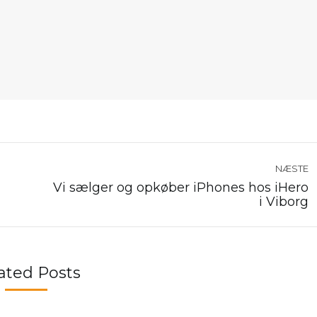
NÆSTE
Vi sælger og opkøber iPhones hos iHero
Næste
i Viborg
nyhed:
ated Posts