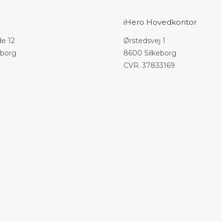
iHero Hovedkontor
e 12
Ørstedsvej 1
eborg
8600 Silkeborg
CVR. 37833169