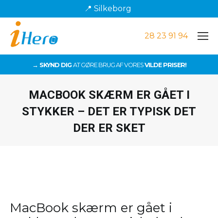
📍 Silkeborg
28 23 91 94
→ SKYND DIG
AT GØRE BRUG AF VORES
VILDE PRISER!
MACBOOK SKÆRM ER GÅET I
STYKKER – DET ER TYPISK DET
DER ER SKET
Du er her:
MacBook skærm er gået i